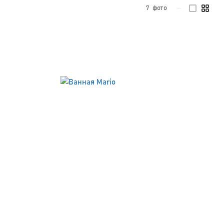
7
фото
—