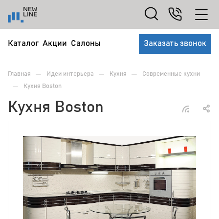
Каталог
Акции
Салоны
Заказать звонок
—
—
—
Главная
Идеи интерьера
Кухня
Современные кухни
—
Кухня Boston
Кухня Boston