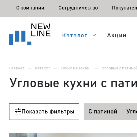
О компании
Сотрудничество
Покупате
Каталог
Акции
—
—
—
Главная
Каталог
Кухни на заказ
Угловые с патино
Угловые кухни с пат
Показать фильтры
С патиной
Угл