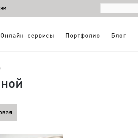
лям
Онлайн-сервисы
Портфолио
Блог
й
иной
овая