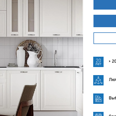
> 2
Лю
Выб