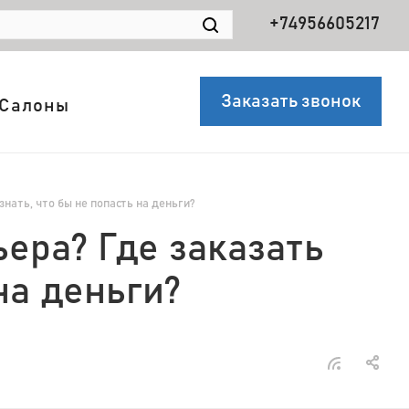
+74956605217
Заказать звонок
Салоны
нать, что бы не попасть на деньги?
ера? Где заказать
на деньги?