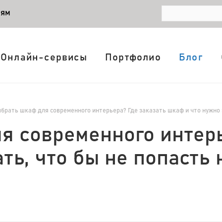
лям
Онлайн-сервисы
Портфолио
Блог
брать шкаф для современного интерьера? Где заказать шкаф и что нужно з
я современного интерь
ть, что бы не попасть 