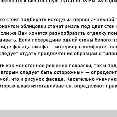
льзовать качественную ЛДСП от 18 мм. Фасады
его стоит подбирать исходя из первоначальной
иантом облицовки станет эмаль под цвет стен
Если же Вам хочется разнообразить отделку по
рщивать. Если посередине одной стены белого
виде фасада шкафа — интерьер в комфорте толь
 следует отдать предпочтение образцам с типон
ть как монотонное решение покраски, так и по
со вторым следует быть осторожным — определит
ой, что и рисунок фасада. Касательно «начин
оторых шкаф изготавливается, определяют пра