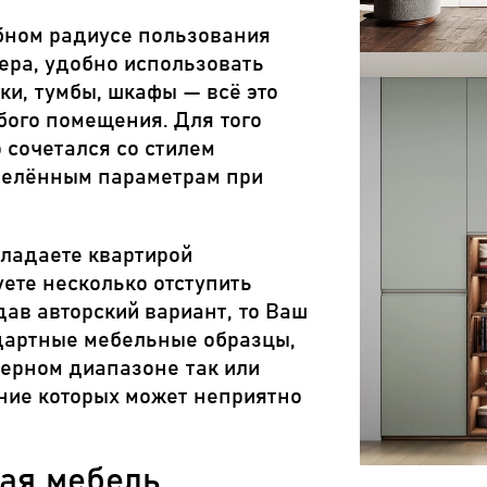
бном радиусе пользования
ьера, удобно использовать
ки, тумбы, шкафы — всё это
бого помещения. Для того
 сочетался со стилем
делённым параметрам при
бладаете квартирой
ете несколько отступить
дав авторский вариант, то Ваш
дартные мебельные образцы,
ерном диапазоне так или
ние которых может неприятно
ая мебель.