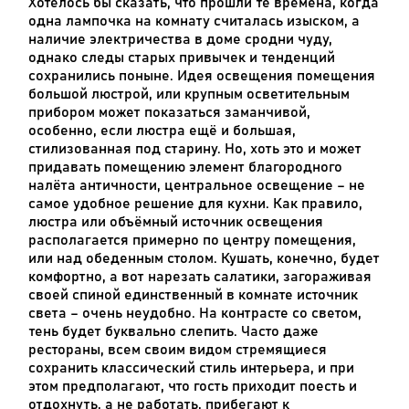
Хотелось бы сказать, что прошли те времена, когда
одна лампочка на комнату считалась изыском, а
наличие электричества в доме сродни чуду,
однако следы старых привычек и тенденций
сохранились поныне. Идея освещения помещения
большой люстрой, или крупным осветительным
прибором может показаться заманчивой,
особенно, если люстра ещё и большая,
стилизованная под старину. Но, хоть это и может
придавать помещению элемент благородного
налёта античности, центральное освещение – не
самое удобное решение для кухни. Как правило,
люстра или объёмный источник освещения
располагается примерно по центру помещения,
или над обеденным столом. Кушать, конечно, будет
комфортно, а вот нарезать салатики, загораживая
своей спиной единственный в комнате источник
света – очень неудобно. На контрасте со светом,
тень будет буквально слепить. Часто даже
рестораны, всем своим видом стремящиеся
сохранить классический стиль интерьера, и при
этом предполагают, что гость приходит поесть и
отдохнуть, а не работать, прибегают к