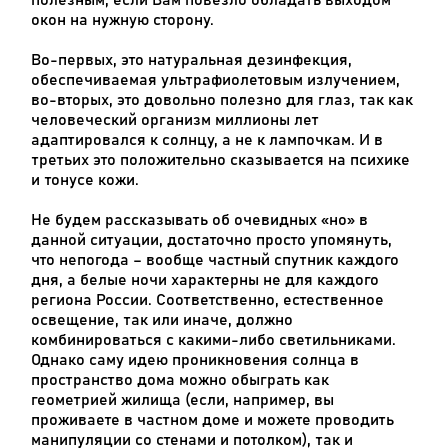
полезным, если Вам повезло обладать выходом
окон на нужную сторону.
Во-первых, это натуральная дезинфекция,
обеспечиваемая ультрафиолетовым излучением,
во-вторых, это довольно полезно для глаз, так как
человеческий организм миллионы лет
адаптировался к солнцу, а не к лампочкам. И в
третьих это положительно сказывается на психике
и тонусе кожи.
Не будем рассказывать об очевидных «но» в
данной ситуации, достаточно просто упомянуть,
что непогода – вообще частный спутник каждого
дня, а белые ночи характерны не для каждого
региона России. Соответственно, естественное
освещение, так или иначе, должно
комбинироваться с какими-либо светильниками.
Однако саму идею проникновения солнца в
пространство дома можно обыграть как
геометрией жилища (если, например, вы
проживаете в частном доме и можете проводить
манипуляции со стенами и потолком), так и